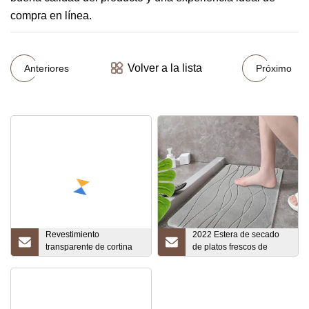
compra en línea.
Volver a la lista
Anteriores
Próximo
Revestimiento
2022 Estera de secado
transparente de cortina
de platos frescos de
de ducha PEVA, juego de
microfibra de fregadero
baño de plástico ligero
rápido al por mayor para
impermeable
mostrador de cocina