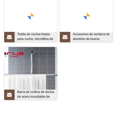
Toalla de cocina limpia
Accesorios de ventana de
para coche, microfibra de
aluminio de buena
250GSM, 40cm*40cm,
calidad, barras y rieles
80% poliéster, 20%
para cortina, juegos de
poliamida
barras para cortina de
ducha
Barra de cortina de ducha
de acero inoxidable de
calidad, venta directa de
fábrica