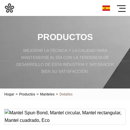
PRODUCTOS
MEJORAR LA TÉCNICA Y LA CALIDAD PARA
MANTENERSE AL DÍA CON LA TENDENCIA DE
DESARROLLO DE ESTA INDUSTRIA Y SATISFACER
BIEN SU SATISFACCIÓN.
Hogar
>
Productos
>
Manteles
>
Detalles