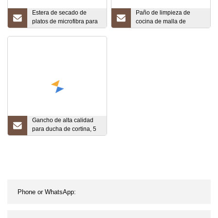
Estera de secado de
Paño de limpieza de
platos de microfibra para
cocina de malla de
cocina, utensilios de
microfibra (CN3601
cocina de tela absorbente
Gancho de alta calidad
para ducha de cortina, 5
cuentas, nuevo y de
moda