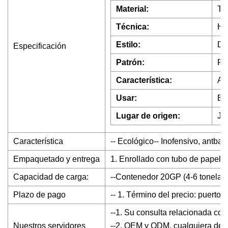
Material:
Te
Técnica:
Hi
Estilo:
Dia
Especificación
Patrón:
Fu
Característica:
Ant
Usar:
Bo
Lugar de origen:
Jin
Característica
-- Ecológico-- Inofensivo, antbac
Empaquetado y entrega
1. Enrollado con tubo de papel (
Capacidad de carga:
--Contenedor 20GP (4-6 tonelad
Plazo de pago
-- 1. Término del precio: puerto
--1. Su consulta relacionada co
Nuestros servidores
--2. OEM y ODM, cualquiera de 